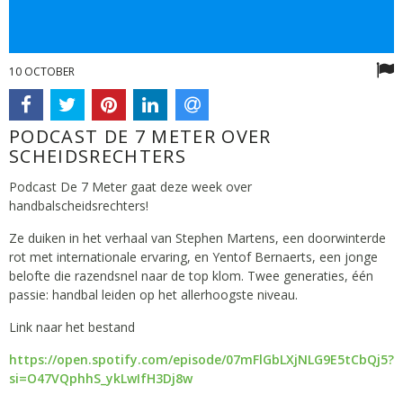
10 OCTOBER
PODCAST DE 7 METER OVER
SCHEIDSRECHTERS
Podcast De 7 Meter gaat deze week over
handbalscheidsrechters!
Ze duiken in het verhaal van Stephen Martens, een doorwinterde
rot met internationale ervaring, en Yentof Bernaerts, een jonge
belofte die razendsnel naar de top klom. Twee generaties, één
passie: handbal leiden op het allerhoogste niveau.
Link naar het bestand
https://open.spotify.com/episode/07mFlGbLXjNLG9E5tCbQj5?
si=O47VQphhS_ykLwIfH3Dj8w