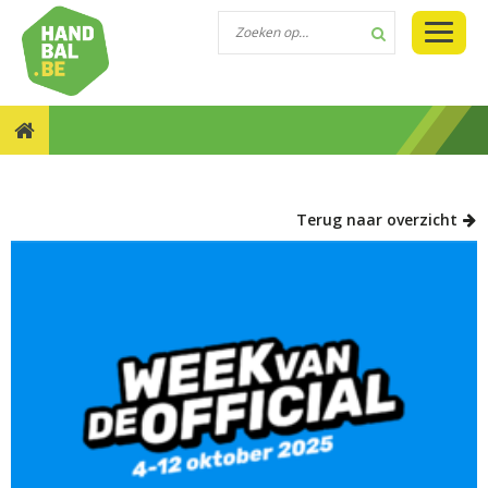
NIEUWS::PODCAST DE 7 METER OVER
SCHEIDSRECHTERS
Terug naar overzicht