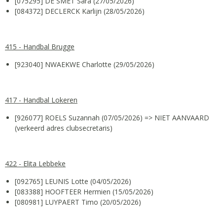
[075295] DE SMET Sara (27/05/2026)
[084372] DECLERCK Karlijn (28/05/2026)
415 - Handbal Brugge
[923040] NWAEKWE Charlotte (29/05/2026)
417 - Handbal Lokeren
[926077] ROELS Suzannah (07/05/2026) => NIET AANVAARD
(verkeerd adres clubsecretaris)
422 - Elita Lebbeke
[092765] LEUNIS Lotte (04/05/2026)
[083388] HOOFTEER Hermien (15/05/2026)
[080981] LUYPAERT Timo (20/05/2026)