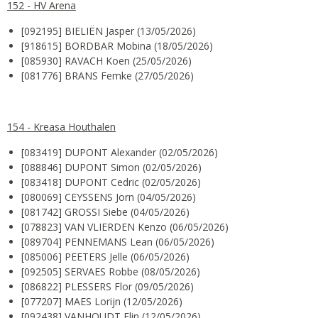
152 - HV Arena
[092195] BIELIËN Jasper (13/05/2026)
[918615] BORDBAR Mobina (18/05/2026)
[085930] RAVACH Koen (25/05/2026)
[081776] BRANS Femke (27/05/2026)
154 - Kreasa Houthalen
[083419] DUPONT Alexander (02/05/2026)
[088846] DUPONT Simon (02/05/2026)
[083418] DUPONT Cedric (02/05/2026)
[080069] CEYSSENS Jorn (04/05/2026)
[081742] GROSSI Siebe (04/05/2026)
[078823] VAN VLIERDEN Kenzo (06/05/2026)
[089704] PENNEMANS Lean (06/05/2026)
[085006] PEETERS Jelle (06/05/2026)
[092505] SERVAES Robbe (08/05/2026)
[086822] PLESSERS Flor (09/05/2026)
[077207] MAES Lorijn (12/05/2026)
[092438] VANHOUDT Elin (12/05/2026)