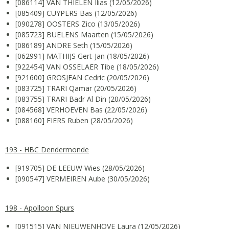
[086114] VAN THIELEN Ilias (12/05/2026)
[085409] CUYPERS Bas (12/05/2026)
[090278] OOSTERS Zico (13/05/2026)
[085723] BUELENS Maarten (15/05/2026)
[086189] ANDRE Seth (15/05/2026)
[062991] MATHIJS Gert-Jan (18/05/2026)
[922454] VAN OSSELAER Tibe (18/05/2026)
[921600] GROSJEAN Cedric (20/05/2026)
[083725] TRARI Qamar (20/05/2026)
[083755] TRARI Badr Al Din (20/05/2026)
[084568] VERHOEVEN Bas (22/05/2026)
[088160] FIERS Ruben (28/05/2026)
193 - HBC Dendermonde
[919705] DE LEEUW Wies (28/05/2026)
[090547] VERMEIREN Aube (30/05/2026)
198 - Apolloon Spurs
[091515] VAN NIEUWENHOVE Laura (12/05/2026)