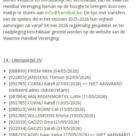
Handbal Vereniging hiervan op de hoogte te brengen door een
mailtje te sturen aan
info@handbal.be
. De lijst met transfers
van de spelers die in het seizoen 2025-2026 hun vrijheid
aanvragen zal vanaf 04 mei 2026 regelmatig geüpdatet en ter
raadpleging beschikbaar gesteld worden op de website van de
Vlaamse Handbal Vereniging.
14 - Uilenspiegel HV
[088890] PRIEM Mirte (04/05/2026)
[922855] JANSSENS Thimon (02/05/2026)
[092785] CORNU Katell (07/05/2026) => NIET AANVAARD
(verkeerd adres clubsecretaris)
[087804] VAN REGENMORTEL Lotte (11/05/2026)
[092785] CORNU Katell (13/05/2026)
[088523] VAN BORM Cas (15/05/2026)
[092786] WILLEMSENS Emma (19/05/2026)
[922033] GADZO Ema (21/05/2026)
[922034] GADZO Sarah (21/05/2026)
[088233] ADJEI Isaac Junior (27/05/2026) => NIET AANVAARD