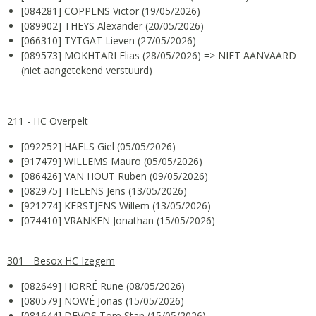
[084281] COPPENS Victor (19/05/2026)
[089902] THEYS Alexander (20/05/2026)
[066310] TYTGAT Lieven (27/05/2026)
[089573] MOKHTARI Elias (28/05/2026) => NIET AANVAARD
(niet aangetekend verstuurd)
211 - HC Overpelt
[092252] HAELS Giel (05/05/2026)
[917479] WILLEMS Mauro (05/05/2026)
[086426] VAN HOUT Ruben (09/05/2026)
[082975] TIELENS Jens (13/05/2026)
[921274] KERSTJENS Willem (13/05/2026)
[074410] VRANKEN Jonathan (15/05/2026)
301 - Besox HC Izegem
[082649] HORRÉ Rune (08/05/2026)
[080579] NOWÉ Jonas (15/05/2026)
[081644] DEVOS Tore Stan (15/05/2026)