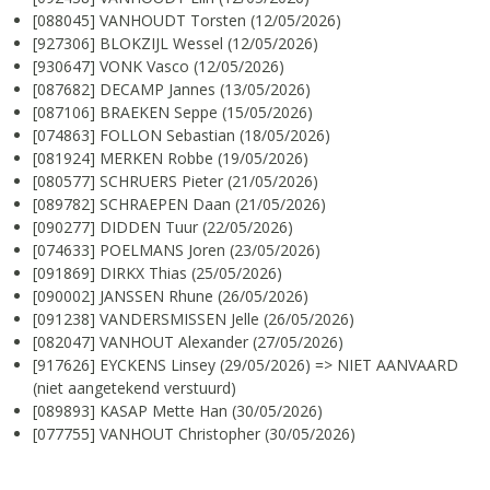
[088045] VANHOUDT Torsten (12/05/2026)
[927306] BLOKZIJL Wessel (12/05/2026)
[930647] VONK Vasco (12/05/2026)
[087682] DECAMP Jannes (13/05/2026)
[087106] BRAEKEN Seppe (15/05/2026)
[074863] FOLLON Sebastian (18/05/2026)
[081924] MERKEN Robbe (19/05/2026)
[080577] SCHRUERS Pieter (21/05/2026)
[089782] SCHRAEPEN Daan (21/05/2026)
[090277] DIDDEN Tuur (22/05/2026)
[074633] POELMANS Joren (23/05/2026)
[091869] DIRKX Thias (25/05/2026)
[090002] JANSSEN Rhune (26/05/2026)
[091238] VANDERSMISSEN Jelle (26/05/2026)
[082047] VANHOUT Alexander (27/05/2026)
[917626] EYCKENS Linsey (29/05/2026) => NIET AANVAARD
(niet aangetekend verstuurd)
[089893] KASAP Mette Han (30/05/2026)
[077755] VANHOUT Christopher (30/05/2026)