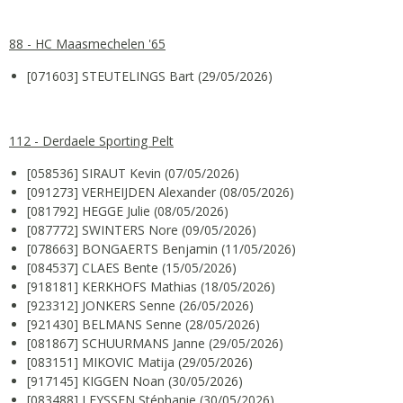
88 - HC Maasmechelen '65
[071603] STEUTELINGS Bart (29/05/2026)
112 - Derdaele Sporting Pelt
[058536] SIRAUT Kevin (07/05/2026)
[091273] VERHEIJDEN Alexander (08/05/2026)
[081792] HEGGE Julie (08/05/2026)
[087772] SWINTERS Nore (09/05/2026)
[078663] BONGAERTS Benjamin (11/05/2026)
[084537] CLAES Bente (15/05/2026)
[918181] KERKHOFS Mathias (18/05/2026)
[923312] JONKERS Senne (26/05/2026)
[921430] BELMANS Senne (28/05/2026)
[081867] SCHUURMANS Janne (29/05/2026)
[083151] MIKOVIC Matija (29/05/2026)
[917145] KIGGEN Noan (30/05/2026)
[083488] LEYSSEN Stéphanie (30/05/2026)