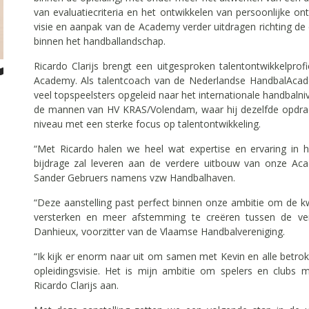
van evaluatiecriteria en het ontwikkelen van persoonlijke ont
visie en aanpak van de Academy verder uitdragen richting de
binnen het handballandschap.
Ricardo Clarijs brengt een uitgesproken talentontwikkelpro
Academy. Als talentcoach van de Nederlandse HandbalAcadem
veel topspeelsters opgeleid naar het internationale handbalni
de mannen van HV KRAS/Volendam, waar hij dezelfde opdrach
niveau met een sterke focus op talentontwikkeling.
“Met Ricardo halen we heel wat expertise en ervaring in hu
bijdrage zal leveren aan de verdere uitbouw van onze Aca
Sander Gebruers namens vzw Handbalhaven.
“Deze aanstelling past perfect binnen onze ambitie om de kwa
versterken en meer afstemming te creëren tussen de vers
Danhieux, voorzitter van de Vlaamse Handbalvereniging.
“Ik kijk er enorm naar uit om samen met Kevin en alle betro
opleidingsvisie. Het is mijn ambitie om spelers en clubs 
Ricardo Clarijs aan.