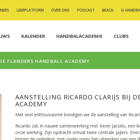
INERS
LEERPLATFORM
OVER ONS
PODCAST
BEACH
G-HANDB
EUWS
KALENDER
HANDBALACADEMIE
CLUBS
J DE FLANDERS HANDBALL ACADEMY
AANSTELLING RICARDO CLARIJS BIJ 
ACADEMY
Met veel enthousiasme kondigen we de aanstelling van Ricard
Ricardo zal, in nauwe samenwerking met Kevin Jacobs, een be
onze werking. Zijn opdracht omvat twee centrale pijlers. Enerzi
binnen de opleiding, met onder meer het uitwerken van een dui